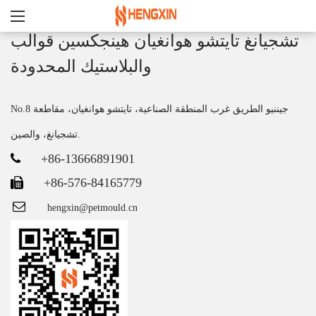
تشجيانغ تايتشو هوانغيان هينجكسين قوالب
والبلاستيك المحدودة
No.8 جيننيو الطريق غرب المنطقة الصناعية، تايتشو هوانغيان، مقاطعة
تشجيانغ، والصين.
+86-13666891901
+86-576-84165779
hengxin@petmould.cn