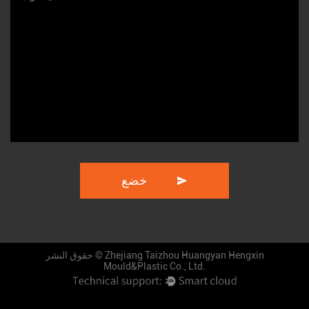
Zhejiang Taizhou Huangyan Hengxin
حقوق النشر ©
Mould&Plastic Co., Ltd.