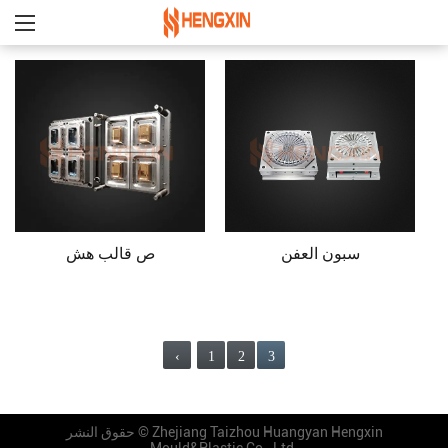
سبون العفن
ص قالب هش
‹
1
2
3
Zhejiang Taizhou Huangyan Hengxin
حقوق النشر ©