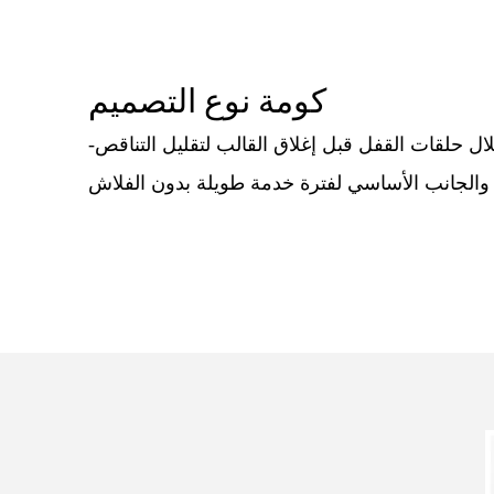
كومة نوع التصميم
-يتم تثبيت تقسيمات الخيط في موضعها من خلال حلقات القفل قبل إغلاق القالب لتقليل التناقص