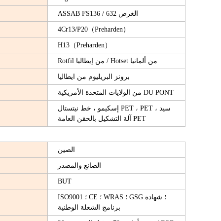
ASSAB FS136 / الغرض 632
4Cr13/P20（Preharden）
H13（Preharden）
Rotfil من إيطاليا / Hotset من ألمانيا
برونز البريليوم من ايطاليا
من الولايات المتحدة الأمريكية DU PONT
إسكيمو ، خط نيتستال PET ، PET سيد ،
آلة التشكيل بالحقن العامة PET
الصين
الصانع والمصدر
BUT
ISO9001 ؛ CE ؛ WRAS ؛ GSG ؛ شهادة
برنامج الشعلة الوطنية