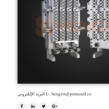
hengxin@petmould.cn
البريد الإلكتروني E- :