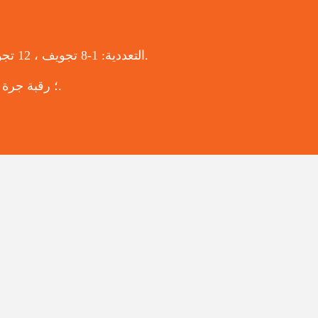
التعددية: 1-8 تجويف ، 12 تجويف ، 16 تجويف ، 24 تجويف ، 32 تجويف ، 48 تجويف ، 56 تجويف ، 72 تجويف و 96 تجويف.
إنهاء الرقبة: PCO ، 1810،1881،30 / 25،29 / 25،38، ALASK، ROPP؛ رقبة جرة وغيرها.