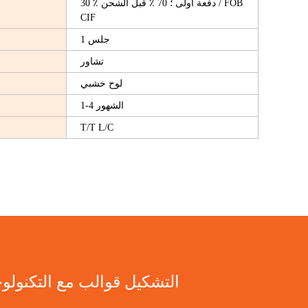
30 ٪ دفعة أولى ؛ 70 ٪ قبل الشحن / FOB
CIF
1 جلس
تشاور
لوح خشبي
1-4 الشهور
T/T L/C