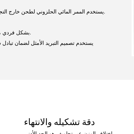
يستخدم الممر المائي الحلزوني لطحن خارج التجويف ، وتحسين كفاءة الدورة وتقليل أوقات التنظيف.
تم تصميم لوحة NEASE بشكل فردي مع قناة تبريد الدورة الدموية.
يستخدم تصميم التبريد الأمثل لضمان تبادل س
دقة تشكيله والانتهاء
اختلاف الوزن عبر تجاويف هو الحد الأدنى.