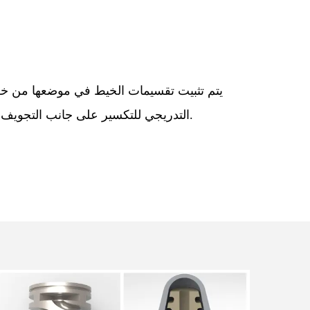
التدريجي للتكسير على جانب التجويف والجانب الأساسي لفترة خدمة طويلة بدون الفلاش.