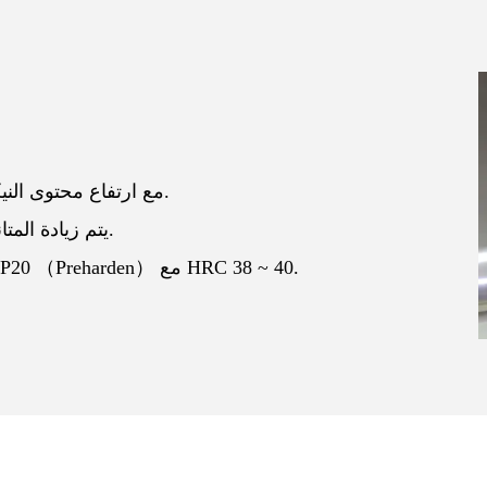
-مادة مخصصة 632: أفضل من FS136 ، مع ارتفاع محتوى النيكل والكروم.
-يتم زيادة المتانة ، مقاومة الصدأ ، تأثيرات السطوع بشكل ملحوظ.
-قاعدة القالب مصنوعة من الفولاذ المقاوم للصدأ أو P20 （Preharden） مع HRC 38 ~ 40.